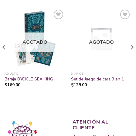
Añadir
Añadir
a la
a la
AGOTADO
AGOTADO
lista
lista
de
de
deseos
deseos
ADULTO
3 AÑOS +
Baraja BYCICLE SEA KING
Set de Juego de cars 3 en 1
$
169.00
$
129.00
ATENCIÓN AL
CLIENTE