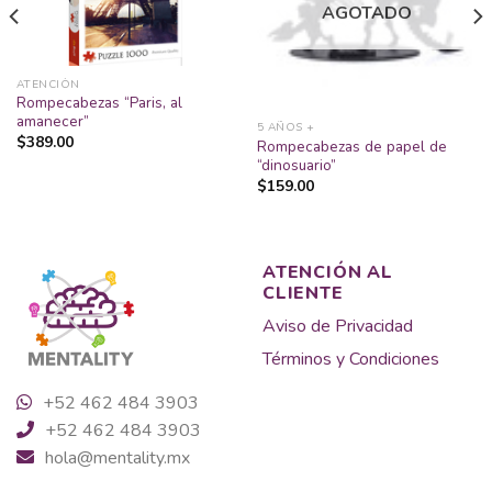
AGOTADO
lista
lista
de
de
deseos
deseos
ATENCIÓN
Rompecabezas “Paris, al
amanecer”
5 AÑOS +
$
389.00
Rompecabezas de papel de
“dinosuario”
$
159.00
ATENCIÓN AL
CLIENTE
Aviso de Privacidad
Términos y Condiciones
+52 462 484 3903
+52 462 484 3903
hola@mentality.mx