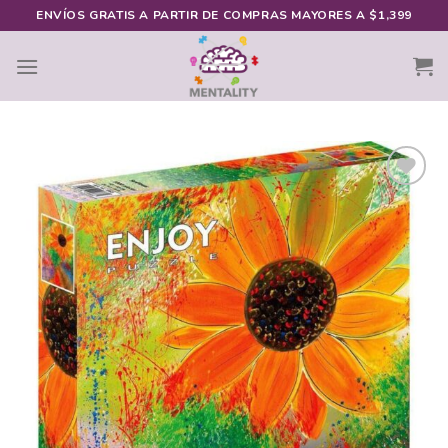
Skip
ENVÍOS GRATIS A PARTIR DE COMPRAS MAYORES A $1,399
to
content
Añadir
a la
lista de
deseos