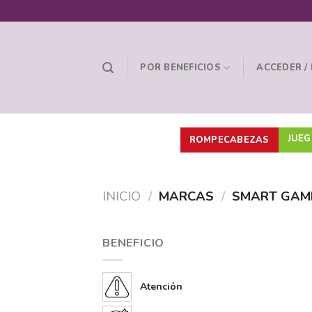
Skip
to
content
POR BENEFICIOS
ACCEDER /
JUEG
ROMPECABEZAS
INICIO
/
MARCAS
/
SMART GAM
BENEFICIO
Atención