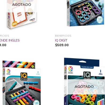
lista
li
AGOTADO
de
deseos
de
FICIOS
BENEFICIOS
ENDE INGLES
IQ DIGIT
9.00
$
509.00
Añadir
Añ
a la
a
lista
li
AGOTADO
de
deseos
de