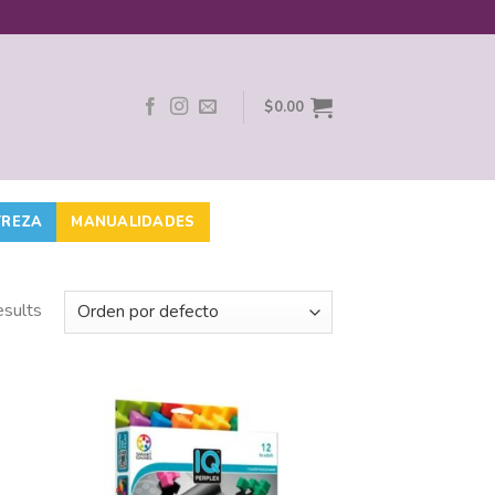
$
0.00
TREZA
MANUALIDADES
esults
adir
Añadir
 la
a la