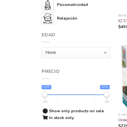
Psicomotricidad
BENE
Relajación
IQ S
$
45
EDAD
PRECIO
$179
$729
179
729
Show only products on sale
5 AÑ
In stock only
Orde
$
72