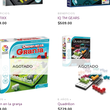
FICIOS
BENEFICIOS
TIXX
IQ TM GEARS
9.00
$
509.00
Añadir
Añ
a la
a
lista
li
AGOTADO
AGOTADO
de
deseos
de
OS +
8 AÑOS +
n en la granja
Quadrillon
9.00
$
729.00