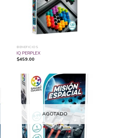
sta
lista
de
de
seos
deseos
BENEFICIOS
IQ PERPLEX
$
459.00
adir
Añadir
 la
a la
sta
lista
AGOTADO
de
de
seos
deseos