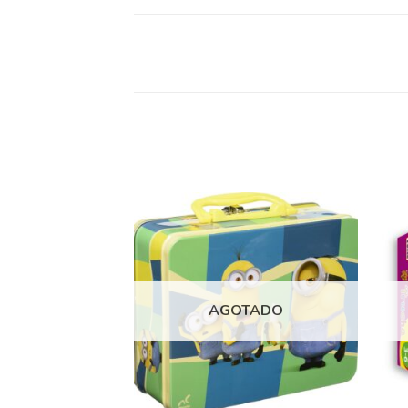
Añadir
Añadir
a la
a la
lista
lista
AGOTADO
de
de
deseos
deseos