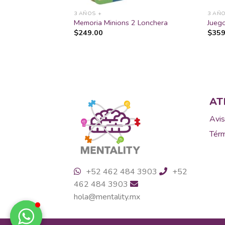
3 AÑOS +
3 AÑO
Torre Princesas
Memoria Minions 2 Lonchera
Juego
$
249.00
$
359
AT
Avis
Térm
+52 462 484 3903
+52
462 484 3903
hola@mentality.mx