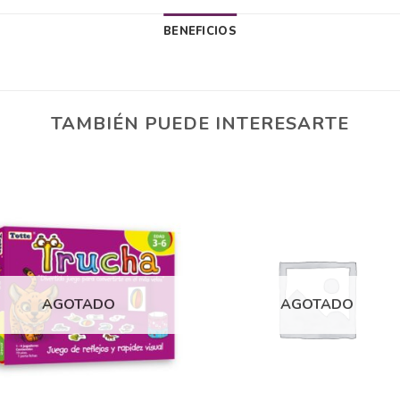
BENEFICIOS
TAMBIÉN PUEDE INTERESARTE
Añadir
Aña
a la
a 
lista
lis
AGOTADO
AGOTADO
de
d
deseos
des