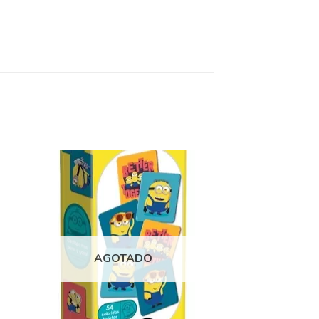
dir
Añadir
la
a la
ta
lista
e
de
eos
deseos
AGOTADO