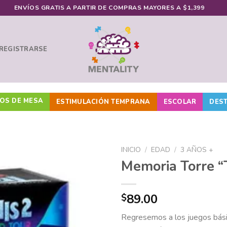
ENVÍOS GRATIS A PARTIR DE COMPRAS MAYORES A $1,399
 REGISTRARSE
OS DE MESA
ESTIMULACIÓN TEMPRANA
ESCOLAR
DES
INICIO
/
EDAD
/
3 AÑOS +
Memoria Torre “
Añadir
89.00
$
a la
lista de
Regresemos a los juegos bási
deseos