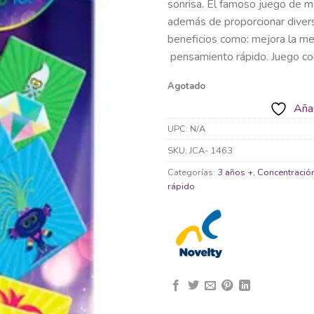
sonrisa. El famoso juego de me
además de proporcionar divers
beneficios como: mejora la mem
pensamiento rápido. Juego con
Agotado
Añad
UPC:
N/A
SKU:
JCA- 1463
Categorías:
3 años +
,
Concentració
rápido