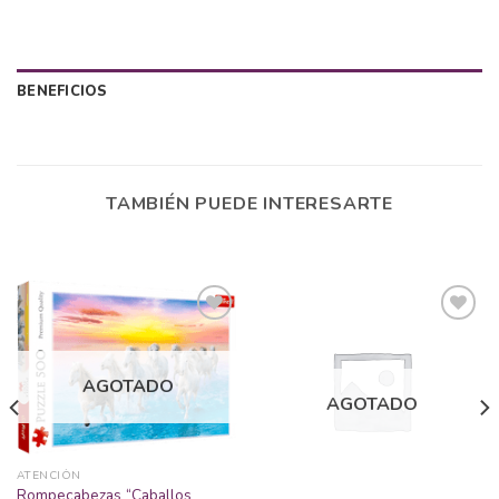
BENEFICIOS
TAMBIÉN PUEDE INTERESARTE
Añadir
Añadir
AGOTADO
a la
a la
AGOTADO
lista
lista
de
de
deseos
deseos
ATENCIÓN
Rompecabezas “Caballos