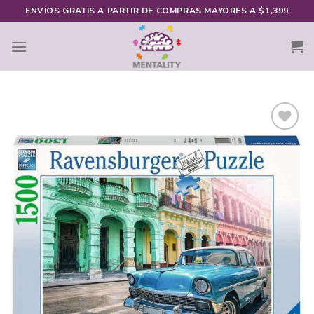
Skip
ENVÍOS GRATIS A PARTIR DE COMPRAS MAYORES A $1,399
to
content
Añadir
a la
lista de
deseos