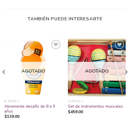
TAMBIÉN PUEDE INTERESARTE
Añadir
Añadir
a la
a la
AGOTADO
AGOTADO
lista
lista
de
de
deseos
deseos
8 AÑOS +
4 AÑOS +
Abremente desafío de 8 a 9
Set de instrumentos musicales
años
$
459.00
$
139.00