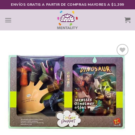
Skip
ENVÍOS GRATIS A PARTIR DE COMPRAS MAYORES A $1,399
to
content
Añadir
a la
lista de
deseos