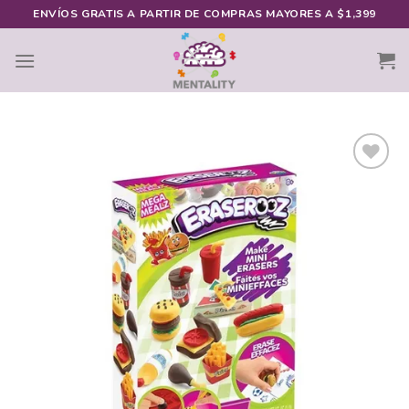
Skip
ENVÍOS GRATIS A PARTIR DE COMPRAS MAYORES A $1,399
to
content
Añadir
a la
lista de
deseos