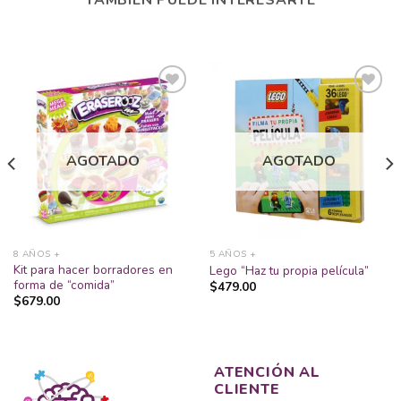
TAMBIÉN PUEDE INTERESARTE
Añadir
Añadir
a la
a la
AGOTADO
AGOTADO
lista
lista
de
de
deseos
deseos
8 AÑOS +
5 AÑOS +
Kit para hacer borradores en
Lego “Haz tu propia película”
forma de “comida”
$
479.00
$
679.00
ATENCIÓN AL
CLIENTE