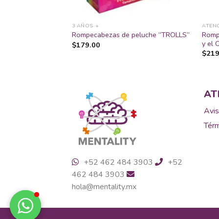
3 AÑOS +
ATEN
en: Elsa y Ana
Romp
Rompecabezas de peluche “TROLLS”
y el 
$
179.00
$
219
AT
Avis
Térm
+52 462 484 3903
+52
462 484 3903
hola@mentality.mx