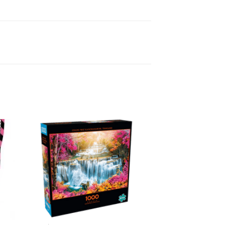
dir
Añadir
la
a la
ta
lista
e
de
eos
deseos