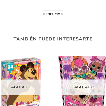
BENEFICIOS
TAMBIÉN PUEDE INTERESARTE
Añadir
Aña
a la
a 
lista
lis
AGOTADO
AGOTADO
de
d
deseos
des