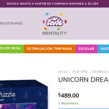
ENVÍOS GRATIS A PARTIR DE COMPRAS MAYORES A $1,399
 REGISTRARSE
OS DE MESA
ESTIMULACIÓN TEMPRANA
ESCOLAR
DES
INICIO
/
POR TIPO
/
ROMPECA
UNICORN DRE
Añadir
489.00
$
a la
lista de
1 disponibles
deseos