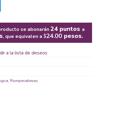
24
puntos
producto se abonarán
a
s
24.00
pesos.
, que equivalen a
$
ir a la lista de deseos
ógica
,
Rompecabezas