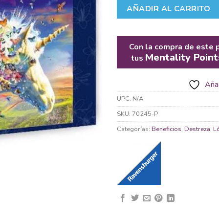
AÑADIR AL CARRITO
Con la compra de este 
Mentality Point
tus
Añad
UPC:
N/A
SKU:
70245-P
Categorías:
Beneficios
,
Destreza
,
L