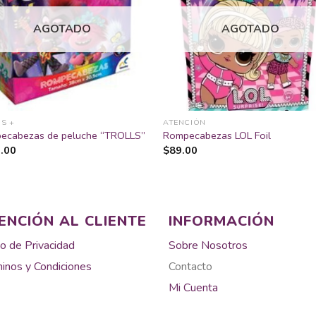
Añadir
Aña
a la
a 
lista
lis
AGOTADO
AGOTADO
de
d
deseos
des
S +
ATENCIÓN
ecabezas de peluche “TROLLS”
Rompecabezas LOL Foil
.00
$
89.00
ENCIÓN AL CLIENTE
INFORMACIÓN
o de Privacidad
Sobre Nosotros
inos y Condiciones
Contacto
Mi Cuenta