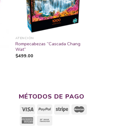
dir
Añadir
la
a la
ta
lista
e
de
eos
deseos
ATENCIÓN
Rompecabezas “Cascada Chang
Wat”
$
499.00
MÉTODOS DE PAGO