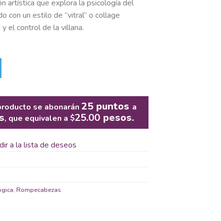
n artística que explora la psicología del
o con un estilo de “vitral” o collage
y el control de la villana.
25
puntos
producto se abonarán
a
s
25.00
pesos.
, que equivalen a
$
ir a la lista de deseos
ógica
,
Rompecabezas