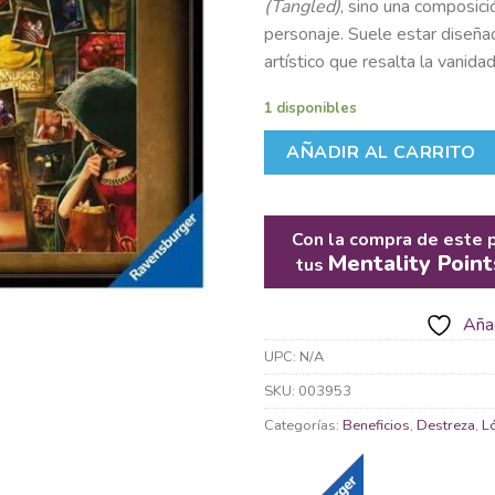
(Tangled)
, sino una composició
personaje. Suele estar diseñad
artístico que resalta la vanidad 
1 disponibles
AÑADIR AL CARRITO
Con la compra de este 
Mentality Point
tus
Añad
UPC:
N/A
SKU:
003953
Categorías:
Beneficios
,
Destreza
,
L