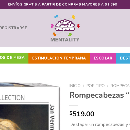
ENVÍOS GRATIS A PARTIR DE COMPRAS MAYORES A $1,399
 REGISTRARSE
OS DE MESA
ESTIMULACIÓN TEMPRANA
ESCOLAR
DES
INICIO
/
POR TIPO
/
ROMPECA
Rompecabezas “L
Añadir
519.00
$
a la
lista de
Destapar un rompecabezas y v
deseos