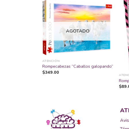
Añadir
Añadir
a la
a la
AGOTADO
lista
lista
de
de
deseos
deseos
ATENCIÓN
Rompecabezas “Caballos galopando”
$
349.00
ATEN
l Pixar “Onward”
Romp
$
89.
AT
Avis
Térm