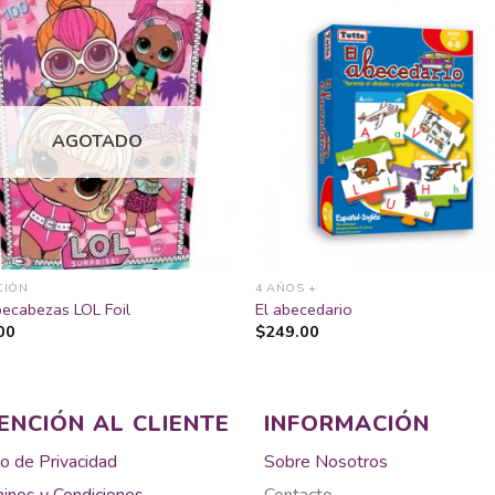
Añadir
Aña
a la
a 
lista
lis
AGOTADO
de
d
deseos
des
CIÓN
4 AÑOS +
ecabezas LOL Foil
El abecedario
00
$
249.00
ENCIÓN AL CLIENTE
INFORMACIÓN
o de Privacidad
Sobre Nosotros
inos y Condiciones
Contacto