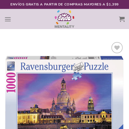
Skip
ENVÍOS GRATIS A PARTIR DE COMPRAS MAYORES A $1,399
to
content
Añadir
a la
lista de
deseos