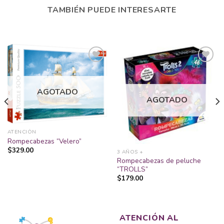
TAMBIÉN PUEDE INTERESARTE
Añadir
Añadir
AGOTADO
a la
a la
AGOTADO
lista
lista
de
de
deseos
deseos
ATENCIÓN
Rompecabezas “Velero”
$
329.00
3 AÑOS +
Rompecabezas de peluche
“TROLLS”
$
179.00
ATENCIÓN AL