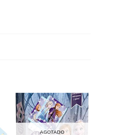
dir
Añadir
la
a la
ta
lista
AGOTADO
e
de