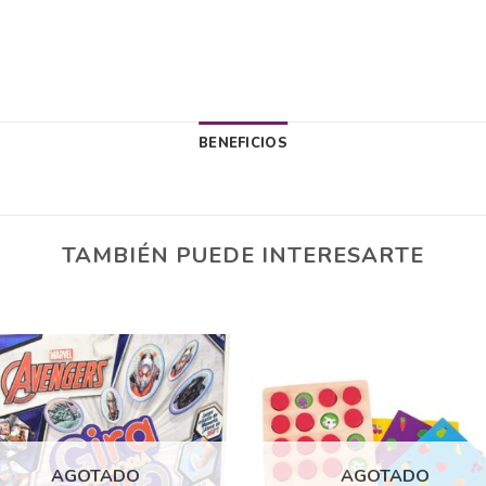
BENEFICIOS
TAMBIÉN PUEDE INTERESARTE
Añadir
Aña
a la
a 
lista
lis
AGOTADO
AGOTADO
de
d