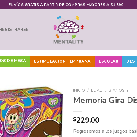
ENVÍOS GRATIS A PARTIR DE COMPRAS MAYORES A $1,399
 REGISTRARSE
OS DE MESA
ESTIMULACIÓN TEMPRANA
ESCOLAR
DES
INICIO
/
EDAD
/
3 AÑOS +
Memoria Gira Dis
Añadir
229.00
$
a la
lista de
Regresemos a los juegos bási
deseos