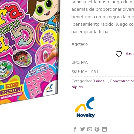
sonrisa. El famoso juego de me
además de proporcionar divers
beneficios como: mejora la mem
pensamiento rápido. Juego con
hacer girar la ficha.
Agotado
Añad
UPC:
N/A
SKU:
JCA-1951
Categorías:
3 años +
,
Concentració
rápido