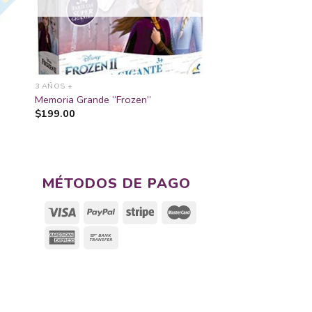
eos
deseos
3 AÑOS +
Memoria Grande “Frozen”
$
199.00
MÉTODOS DE PAGO