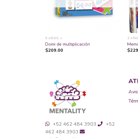
deseos
deseos
5 AÑOS +
3 AÑO
all Z Lonchera
Domi de multiplicación
Memo
$
209.00
$
229
AT
Avis
Térm
+52 462 484 3903
+52
462 484 3903