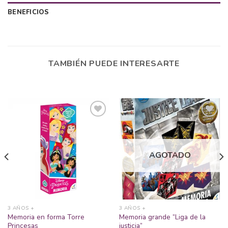
BENEFICIOS
TAMBIÉN PUEDE INTERESARTE
Añadir
Añadir
a la
a la
AGOTADO
lista
lista
de
de
deseos
deseos
3 AÑOS +
3 AÑOS +
Memoria en forma Torre
Memoria grande “Liga de la
Princesas
justicia”