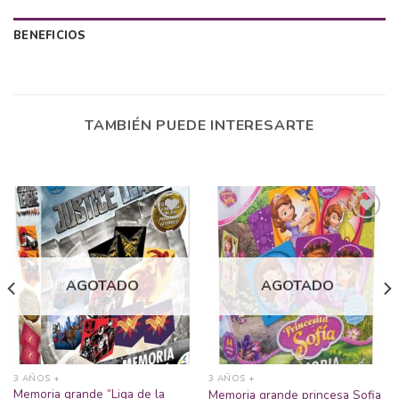
BENEFICIOS
TAMBIÉN PUEDE INTERESARTE
Añadir
Añadir
a la
a la
AGOTADO
AGOTADO
lista
lista
de
de
deseos
deseos
3 AÑOS +
3 AÑOS +
Memoria grande “Liga de la
Memoria grande princesa Sofia