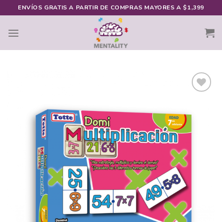
Skip
ENVÍOS GRATIS A PARTIR DE COMPRAS MAYORES A $1,399
to
content
Añadir
a la
lista de
deseos